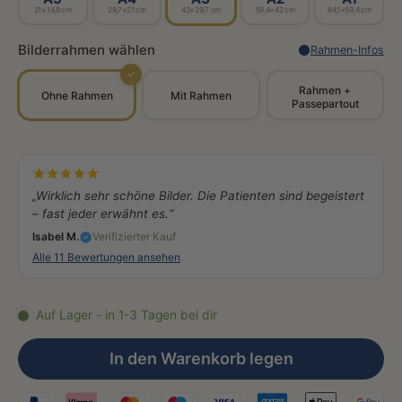
21×14,8 cm
29,7×21 cm
42×29,7 cm
59,4×42 cm
84,1×59,4 cm
Bilderrahmen wählen
Rahmen-Infos
✓
Rahmen +
Ohne Rahmen
Mit Rahmen
Passepartout
„Wirklich sehr schöne Bilder. Die Patienten sind begeistert
– fast jeder erwähnt es.“
Isabel M.
Verifizierter Kauf
Alle 11 Bewertungen ansehen
Auf Lager - in 1-3 Tagen bei dir
In den Warenkorb legen