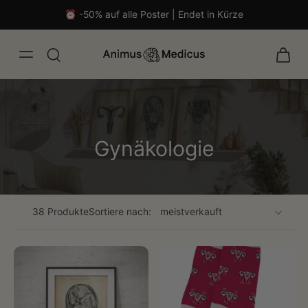
⏰ -50% auf alle Poster | Endet in Kürze
Gynäkologie
38 Produkte
Sortiere nach:
malistisch