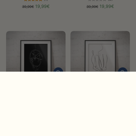
19,99€
19,99€
39,99€
39,99€
Fetus Anatomie Minimalist
Zärtlichkeit auf Zehen
Dark
(1)
(2)
19,99€
39,99€
19,99€
39,99€