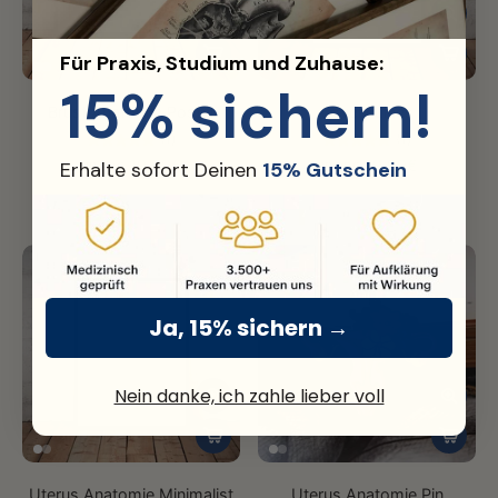
Für Praxis, Studium und Zuhause:
15% sichern!
Brust Anatomie Poster
Lovely Lines
(1)
(1)
19,99€
19,99€
Erhalte sofort Deinen
15% Gutschein
39,99€
39,99€
Ja, 15% sichern →
Nein danke, ich zahle lieber voll
Uterus Anatomie Minimalist
Uterus Anatomie Pin