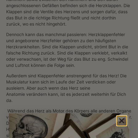
angeschlossenen Gefäßen befinden sich die Herzklappen. Die
Klappen sind die Ventile des Herzens und sorgen dafür, dass
das Blut in die richtige Richtung fließt und nicht dorthin
zurück, wo es nicht hingehört.
Dennoch kann das manchmal passieren: Herzklappenfehler
und angeborene Herzfehler gehören zu den häufigsten
Herzkrankheiten. Sind die Klappen undicht, strömt Blut in die
falsche Richtung zurück. Sind die Klappen verklebt, verkalkt
oder verwachsen, ist der Weg für das Blut zu eng. Schwindel
und Luftnot können die Folge sein.
Außerdem sind Klappenfehler anstrengend für das Herz! Die
Muskulatur kann sich im Laufe der Zeit verdicken oder
ausleiern. Aber auch wenn das Herz seine
Anatomie verändern kann, ist es jederzeit weiterhin für Dich
da.
Während das Herz als Motor des Körpers alle anderen Organe
versorgt, ist seine eigene Blutversorgung ziemlich unscheinbar.
Die Versorgung des Herzmuskels wird durch die
Herzkranzgefäße, auch Koronararterien genannt,
sichergestellt. Sie entspringen direkt aus dem Anfangsstück