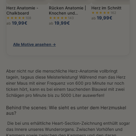
Herz Anatomie -
Rücken Anatomie |
Herz im Schnitt
Chalkboard
Knochen und
★★★★★
162
19,99€
★★★★★
108
Muskeln
★★★★★
143
ab
19,99€
19,99€
ab
ab
Alle Motive ansehen →
Aber nicht nur die menschliche Herz-Anatomie vollbringt
tagein, tagaus diese Meisterleistung! Während man das Herz
einer Maus mit einer Frequenz von 600 pro Minute nur noch
ticken hört, kann es bei einem tauchenden Blauwal mit zwei
Schlägen pro Minute bis zu 5000 Liter auswerfen!
Behind the scenes: Wie sieht es unter dem Herzmuskel
aus?
Die bei uns erhältliche Heart-Section-Zeichnung enthüllt sogar
das Innere unseres Wunderorgans. Zwischen Vorhöfen und
Kammern sowie zwischen den Kammern und den daran