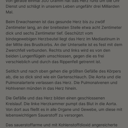
von gerade einmal 300 Gramm hat das Herz rund um die Uhr
Dienst und schlägt in unserem Leben ungefähr drei Milliarden
Mal.
Beim Erwachsenen ist das gesunde Herz bis zu zwölf
Zentimeter lang, an der breitesten Stelle etwa acht Zentimeter
dick und sechs Zentimeter tief. Geschützt vom
bindegewebigen Herzbeutel liegt das Herz im Mediastinum in
der Mitte des Brustkorbs. An der Unterseite ist es fest mit dem
Zwerchfell verbunden. Rechts und links wird es von den
beiden Lungenflügeln umschlossen, gegen die es frei
verschieblich und durch das Rippenfell getrennt ist.
Seitlich und nach oben gehen die größten Gefäße des Körpers
ab, die so dick sind wie ein Gartenschlauch. Die Aorta und die
Pulmonalarterie verlassen das Herz. Die Pulmonalvenen und
Hohlvenen münden in das Herz hinein.
Die Gefäße und das Herz bilden einen geschlossenen
Kreislauf. Die linke Herzkammer pumpt das Blut in die Aorta.
Von dort aus fließt es in alle Organe und Gewebe, um diese mit
lebenswichtigem Sauerstoff zu versorgen.
Das sauerstoffarme und mit Kohlenstoffdioxid angereicherte